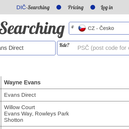
-Searching
Pricing
Log in
DIČ
-Searching
v
Kde?
Wayne Evans
Evans Direct
Willow Court
Evans Way, Rowleys Park
Shotton