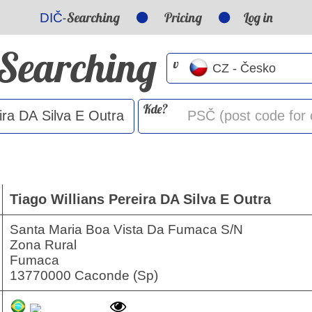
-Searching
Pricing
Log in
DIČ
-Searching
v
Kde?
Tiago Willians Pereira DA Silva E Outra
Santa Maria Boa Vista Da Fumaca S/N
Zona Rural
Fumaca
13770000 Caconde (Sp)