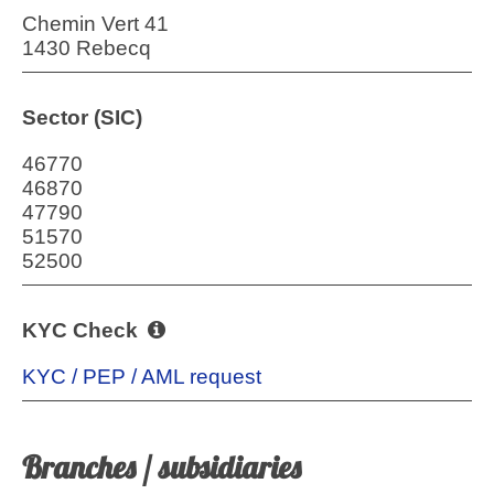
Chemin Vert 41
1430 Rebecq
Sector (SIC)
46770
46870
47790
51570
52500
KYC Check
KYC / PEP / AML request
Branches / subsidiaries