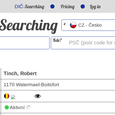
-Searching
Pricing
Log in
DIČ
-Searching
v
Kde?
Tinch, Robert
1170 Watermael-Boitsfort
Aktivní