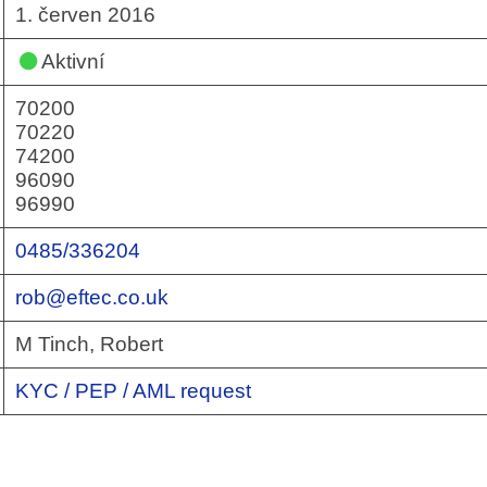
1. červen 2016
Aktivní
70200
70220
74200
96090
96990
0485/336204
rob@eftec.co.uk
M Tinch, Robert
KYC / PEP / AML request