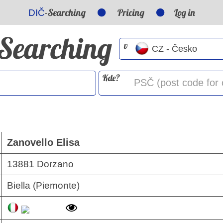
-Searching
Pricing
Log in
DIČ
-Searching
v
Kde?
Zanovello Elisa
13881 Dorzano
Biella (Piemonte)