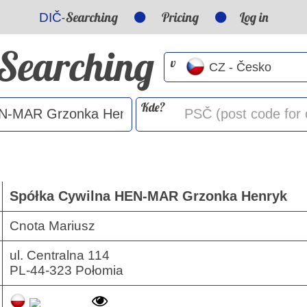
-Searching
Pricing
Log in
DIČ
-Searching
v
Kde?
Spółka Cywilna HEN-MAR Grzonka Henryk
Cnota Mariusz
ul. Centralna 114
PL-44-323 Połomia