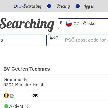
-Searching
Pricing
Log in
DIČ
-Searching
v
Kde?
BV Geeren Technics
Grommer 5
8301 Knokke-Heist
Aktivní