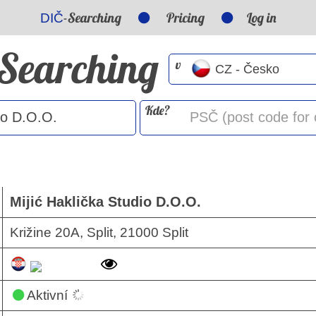
-Searching
Pricing
Log in
DIČ
-Searching
v
Kde?
Mijić Haklička Studio D.O.O.
Križine 20A, Split, 21000 Split
Aktivní