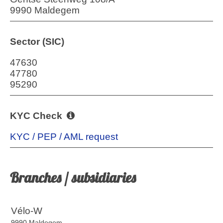
9990 Maldegem
Sector (SIC)
47630
47780
95290
KYC Check
KYC / PEP / AML request
Branches / subsidiaries
Vélo-W
9990 Maldegem