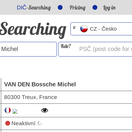
-Searching
Pricing
Log in
DIČ
-Searching
v
Kde?
VAN DEN Bossche Michel
80300 Treux, France
Neaktivní