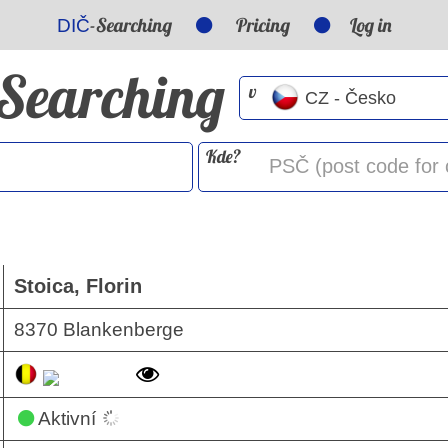
-Searching
Pricing
Log in
DIČ
-Searching
v
Kde?
Stoica, Florin
8370 Blankenberge
Aktivní